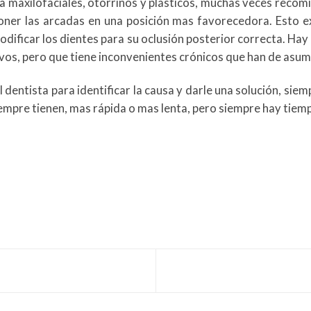
n a maxilofaciales, otorrinos y plásticos, muchas veces recom
oner las arcadas en una posición mas favorecedora. Esto ex
modificar los dientes para su oclusión posterior correcta. Ha
vos, pero que tiene inconvenientes crónicos que han de asum
al dentista para identificar la causa y darle una solución, s
iempre tienen, mas rápida o mas lenta, pero siempre hay tiem