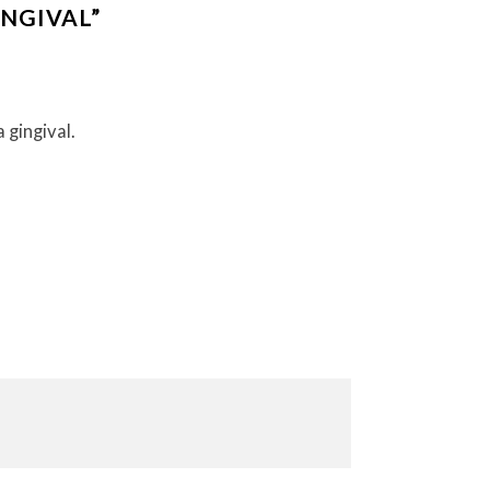
INGIVAL
”
 gingival.