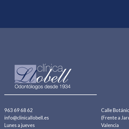
963 69 68 62
Calle Botánic
info@clinicallobell.es
(Frente a Jar
Lunes a jueves
Valencia