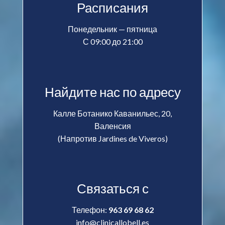
Расписания
Понедельник — пятница
С 09:00 до 21:00
Найдите нас по адресу
Калле Ботанико Каванильес, 20,
Валенсия
(Напротив Jardines de Viveros)
Связаться с
Телефон:
963 69 68 62
info@clinicallobell.es