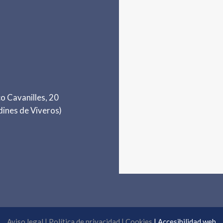
o Cavanilles, 20
dines de Viveros)
Aviso legal
|
Política de privacidad
|
Cookies
|
Accesibilidad web