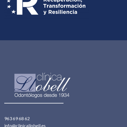
963 69 68 62
info@clinicallobell.es