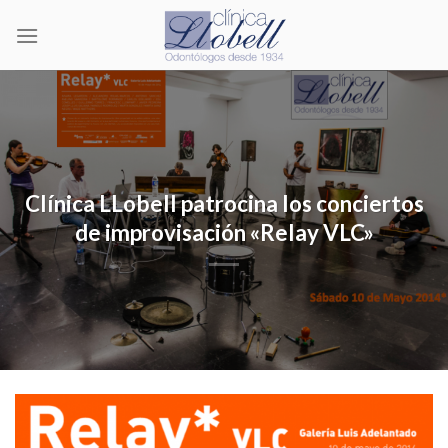
Skip
to
content
Clínica LLobell patrocina los conciertos
de improvisación «Relay VLC»